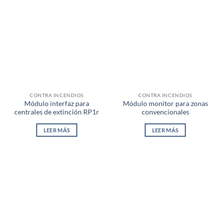
CONTRA INCENDIOS
CONTRA INCENDIOS
Módulo interfaz para
Módulo monitor para zonas
centrales de extinción RP1r
convencionales
LEER MÁS
LEER MÁS