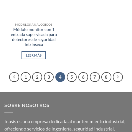
MÓDULOS ANALÓGICOS
Módulo monitor con 1
entrada supervisada para
detectores de seguridad
intrínseca
LEER MÁS
1
2
3
4
5
6
7
8
SOBRE NOSOTROS
Inasis es una empresa dedicada al mantenimiento industrial,
ofreciendo servicios de ingeniería, seguridad industrial,