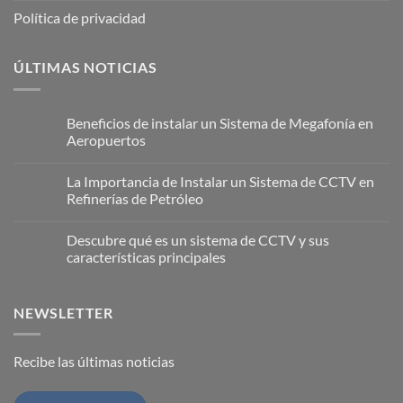
Política de privacidad
ÚLTIMAS NOTICIAS
Beneficios de instalar un Sistema de Megafonía en
Aeropuertos
No
hay
La Importancia de Instalar un Sistema de CCTV en
comentarios
en
Refinerías de Petróleo
Beneficios
de
No
instalar
hay
Descubre qué es un sistema de CCTV y sus
un
comentarios
Sistema
en
características principales
de
La
Megafonía
Importancia
No
en
de
hay
Aeropuertos
Instalar
comentarios
NEWSLETTER
un
en
Sistema
Descubre
de
qué
CCTV
es
en
un
Recibe las últimas noticias
Refinerías
sistema
de
de
Petróleo
CCTV