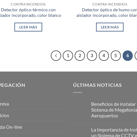
CONTRA INCENDIOS
CONTRA INCENDIOS
Detector óptico-térmico con
Detector óptico de humo co
slador incorporado, color blanco
aislador incorporado, color bla
LEER MÁS
LEER MÁS
1
2
3
4
5
6
VEGACIÓN
ÚLTIMAS NOTICIAS
resa
Beneficios de instalar
Sistema de Megafonía
icios
Aeropuertos
No
da On-line
hay
La Importancia de Ins
comentarios
en
un Sistema de CCTV 