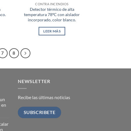
CONTRA INCENDIOS
n
Detector térmico de alta
nco.
temperatura 78ºC con aislador
incorporado, color blanco.
LEER MÁS
7
8
NEWSLETTER
Recibe las últimas noticias
 un
 en
SUBSCRIBETE
talar
en