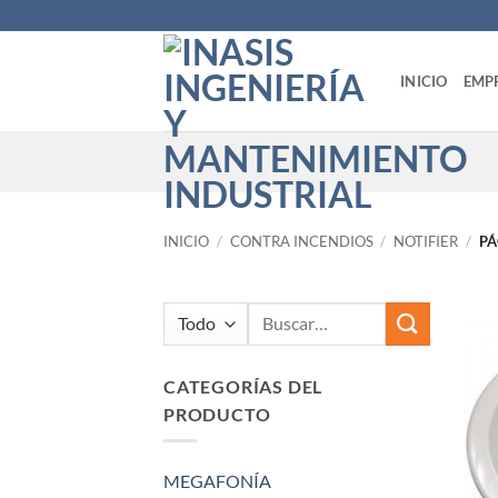
Saltar
al
contenido
INICIO
EMP
INICIO
/
CONTRA INCENDIOS
/
NOTIFIER
/
PÁ
Buscar
por:
CATEGORÍAS DEL
PRODUCTO
MEGAFONÍA