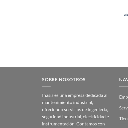
ai
SOBRE NOSOTROS
NA
Inasis es una empresa dedicada al
Emp
mantenimiento industrial,
Serv
ofreciendo servicios de ingeniería,
seguridad industrial, electricidad e
Tien
instrumentación. Contamos con