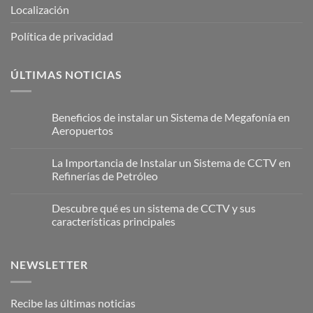
Localización
Política de privacidad
ÚLTIMAS NOTICIAS
Beneficios de instalar un Sistema de Megafonía en
Aeropuertos
No
hay
La Importancia de Instalar un Sistema de CCTV en
comentarios
en
Refinerías de Petróleo
Beneficios
de
No
instalar
hay
Descubre qué es un sistema de CCTV y sus
un
comentarios
Sistema
en
características principales
de
La
Megafonía
Importancia
No
en
de
hay
Aeropuertos
Instalar
comentarios
NEWSLETTER
un
en
Sistema
Descubre
de
qué
CCTV
es
en
un
Recibe las últimas noticias
Refinerías
sistema