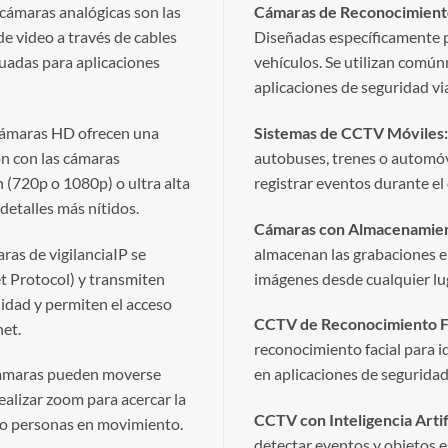
cámaras analógicas son las
Cámaras de Reconocimiento 
de video a través de cables
Diseñadas específicamente p
cuadas para aplicaciones
vehículos. Se utilizan comú
aplicaciones de seguridad via
ámaras HD ofrecen una
Sistemas de CCTV Móviles:
n con las cámaras
autobuses, trenes o automóv
n (720p o 1080p) o ultra alta
registrar eventos durante e
 detalles más nítidos.
Cámaras con Almacenamien
ras de vigilanciaIP se
almacenan las grabaciones en
et Protocol) y transmiten
imágenes desde cualquier lu
lidad y permiten el acceso
CCTV de Reconocimiento Fa
net.
reconocimiento facial para id
ámaras pueden moverse
en aplicaciones de seguridad 
ealizar zoom para acercar la
CCTV con Inteligencia Artifi
s o personas en movimiento.
detectar eventos y objetos e