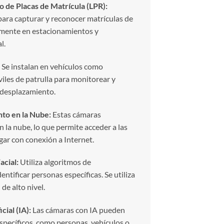
de Placas de Matrícula (LPR):
ara capturar y reconocer matrículas de
nmente en estacionamientos y
l.
Se instalan en vehículos como
iles de patrulla para monitorear y
l desplazamiento.
to en la Nube:
Estas cámaras
 la nube, lo que permite acceder a las
gar con conexión a Internet.
cial:
Utiliza algoritmos de
entificar personas específicas. Se utiliza
de alto nivel.
cial (IA):
Las cámaras con IA pueden
specíficos, como personas, vehículos o